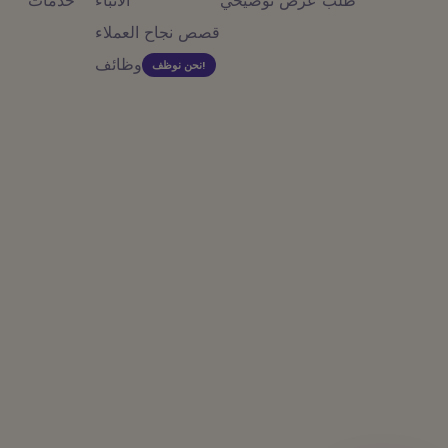
طلب عرض توضيحي
الانباء
خدمات
قصص نجاح العملاء
وظائف
نحن نوظف!