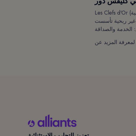
ي كليفس دور
Les Clefs d'Or (تترجم إلى المفاتيح الذهبية) هي منظمة كونسيرج محترفة تضم أكثر من 4000
ت في عام 1952 ، كمنظمة غير ربحية تأسست Les Clefs d'Or
تعزيز التجارب الاستثنائية