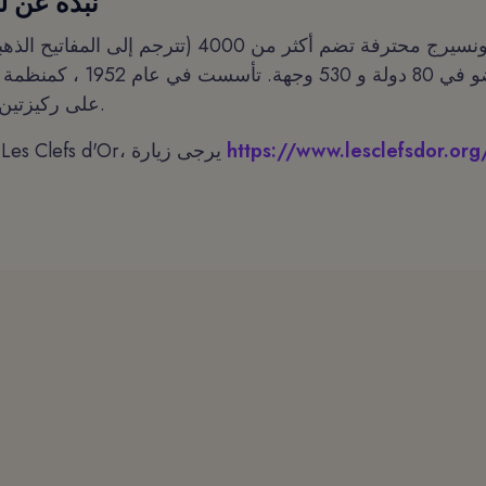
نبذة عن ل
عضو في 80 دولة و 530 وجهة. تأسس
على ركيزتين: الخدمة والصداقة.
https://www.lesclefsdor.org
لمعرفة المزيد عن Les Clefs d'Or، يرجى زيارة