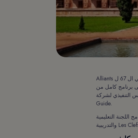
Alliants يسرنا أن نعلن أننا الرعاة البلاتينيون للمؤتمر الدولي ال 67 ل Les Clefs d'Or. يحتوي الحدث
في الفترة من 26 مارس إلى 31 مارس على برنامج كامل من
ي لشركة Forbes Travel
Guide.
 اللجنة التعليمية
Les Clefs d'Or.