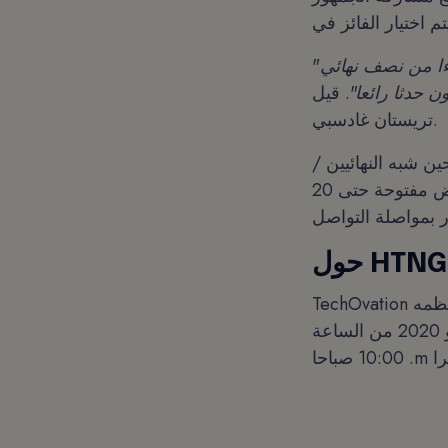
 الأسبوع المقبل. مع وجود بعض
"
ن حدثا رائعا
". قيل Alliants الرئيس التنفيذي
تريستان غادسبي.
 شبه النهائيين /
البائعين وزيارة مقصوراتهم الافتراضية داخل قاعة المعرض. وستبقى قاعة المعرض مفتوحة حتى 20
ول HTNG:
TechOvation هو برنامج جوائز سنوي تنظمه HTNG - وهي جمعية عالمية غير ربحية تعمل مع
محترفي الضيافة والبائعين. ستكون المسابقة حدثا افتراضيا يقام في 21 مايو 2020 من الساعة