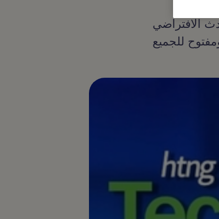
لافتراضي Live TechOvation. مع حضور