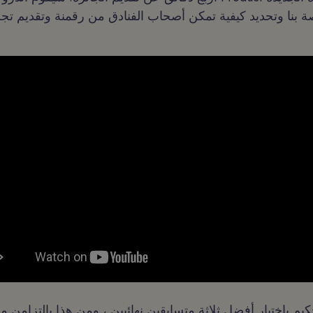
يم باختيار أفضل ثلاثة متسابقين نهائيين ، ومن هذا بالتزامن 