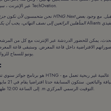
عبر الإنترنت ، سيتم اختيار الفائز في TechOvation.
نحن متحمسون لأن نكون جزءا من نصف نهائي HTNG Next
المتأهلين الرائعين إلى نصف النهائي، يجب أن يكو
لحدث، يمكن للحضور الدردشة عبر الإنترنت مع كل من المرشحين
يونيو للسماح للزوار بمواصلة التواصل.
ح
10:00 صباحا .m إلى الساعة 12:00 ظهرا .m التوقيت الرسمي المركزي.