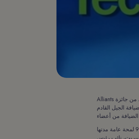
Alliants إلى الدور نصف النهائي من جائزة TechOvation لعام 2020. تعرض الجائزة السنوية، التي
، أحدث الابتكارات في مجال تكنولوجيا
وكجزء من عملية التحكيم في 21 مايو، سيقدم المتأهلون للدور نصف النهائي ال 9 لمحة عامة مدتها
Pr بعرض منصة الخبرة الجديدة