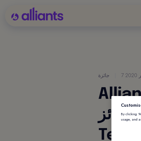
202
|
جائزة
م اختياره في الدور
Customis
جوائز
By clicking “
usage, and as
Tech