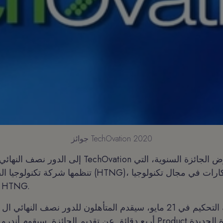
جوائز TechOvation 2020
تنظمها شركة تكنولوجيا الضيافة الجيل القادم (HTNG)
الضيافة من أعضاء HTNG.
أربع دقائق عن تقديم الجائزة. سيقوم أندرو بيريت، نائب رئيس oduct