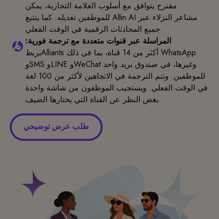
مقترح يتوافق مع أسلوب العلامة التجارية، يمكن
للموظفين تعديله. كما يتتبع Allin AI مشاعر النزلاء عبر
جميع المحادثات الرقمية في الوقت الفعلي.
المراسلة عبر قنوات متعددة مع ترجمة فورية:
يربطAlliants أكثر من 14 قناة، بما في ذلك WhatsApp
وSMS وLINE وWeChat وغيرها، في صندوق بريد واحد
للموظفين. وتتم الترجمة في الاتجاهين لأكثر من 100 لغة
في الوقت الفعلي. ويستجيب الموظفون من شاشة واحدة
بغض النظر عن القناة التي يختارها الضيف.
طلب عرض توضيحي