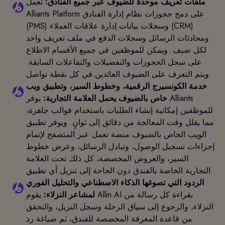
ملفات تعريف موحدة للضيوف عبر جميع الفنادق:
تعمل
Alliants Platform على دمج حجوزات نظام إدارة الفنادق
(PMS) وسجلات بيانات إدارة علاقات العملاء (CRM)
ومحادثات الرسائل وسجلات الدفع في ملف تعريف واحد
لكل ضيف. ويمكن للموظفين في جميع الأقسام الاطلاع
على سجل الحجوزات والتفضيلات والتفاعلات السابقة.
ويتم التعرف على الضيوف العائدين في كل نقطة تواصل.
خدمة الكونسيرج الرقمية، وخطوط السير، وتطبيق ويب
خاص بالضيوف يحمل العلامة التجارية:
يوفر Alliants
للموظفين إمكانية إنشاء الطلبات باستخدام قوالب جاهزة،
مما يقلل وقت المعالجة من دقائق إلى ثوانٍ. ويوفر تطبيق
الويب الخاص بالضيوف منصة تعمل عبر المتصفح لإتمام
إجراءات تسجيل الوصول، وتبادل الرسائل، وعرض خطوط
السير، والعروض المخصصة، كل ذلك تحت العلامة
التجارية الخاصة بالفندق دون الحاجة إلى تنزيل أي تطبيق.
الردود التي تصوغها الذكاء الاصطناعي والتحليل الفوري
لمشاعر النزلاء:
يقوم Allin AI بقراءة كل رسالة من
النزلاء، والرجوع إلى سياق الرحلة وسجل النزيل، والتحقق
من قاعدة المعرفة المخصصة للفندق، ثم صياغة رد