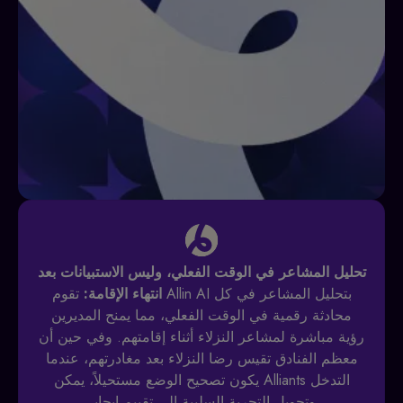
تحليل المشاعر في الوقت الفعلي، وليس الاستبيانات بعد
انتهاء الإقامة:
تقوم Allin AI بتحليل المشاعر في كل
محادثة رقمية في الوقت الفعلي، مما يمنح المديرين
رؤية مباشرة لمشاعر النزلاء أثناء إقامتهم. وفي حين أن
معظم الفنادق تقيس رضا النزلاء بعد مغادرتهم، عندما
يكون تصحيح الوضع مستحيلاً، يمكن Alliants التدخل
وتحويل التجربة السلبية إلى تقييم إيجابي.