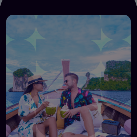
زيادة NPS والإيرادات
تربط Alliants Improving NPS and Revenues" بين
خمسة منتجات، وهي: المنصة الأساسية، ونظام المراسلة،
وAllin AI، وخدمة الكونسيرج، وتطبيق الضيوف، في نظام واحد
يعمل على رفع مؤشر NPS وزيادة الإنفاق لكل زيارة.