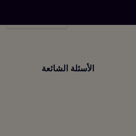
الأسئلة الشائعة
ما هو Alliants مؤشر رضا العملاء (NPS)
والإيرادات، وما الذي يشمله؟
كيف تكتشف Allin AI المشاعر السلبية للضيوف قبل
أن تظهر في تقييم ما بعد الإقامة؟