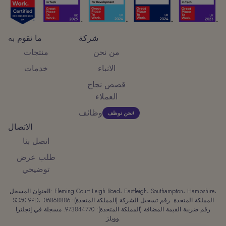
شركة
ما نقوم به
من نحن
منتجات
الانباء
خدمات
قصص نجاح
العملاء
وظائف
نحن نوظف!
الاتصال
اتصل بنا
طلب عرض
توضيحي
العنوان المسجل: Fleming Court Leigh Road، Eastleigh، Southampton، Hampshire،
SO50 9PD، المملكة المتحدة. رقم تسجيل الشركة (المملكة المتحدة): 06868886.
رقم ضريبة القيمة المضافة (المملكة المتحدة): 973844770. مسجلة في إنجلترا
وويلز.