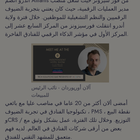
أندرو انضم Alliants من فور سيزونز حيث شغل منصب
مدير العمليات الرقمية، حيث كان يعتني بتجربة الضيوف
الرقميين والنظم التشغيلية للموظفين. خلال فترة ولاية
أندرو انتقلت فورسيزونز من المركز السابع عشر إلى
المركز الأول في مؤشر الذكاء الرقمي للفنادق الفاخرة.
آلان أوريوردان - نائب الرئيس
للمبيعات
أمضى ألان أكثر من 20 عاما في مناصب عليا مع بائعي
تكنولوجيا الفنادق في تجربة الضيوف ، PMS ، نقطة البيع
وCRS / التوزيع. وخلال تلك الفترة، عمل بشكل وثيق مع
بعض من أرقى شركات الفنادق في العالم. لديه فهم
متعمق للمشهد التقني للفندق.